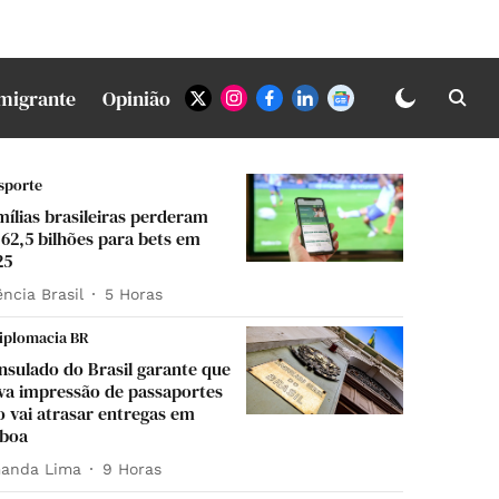
Imigrante
Opinião
sporte
mílias brasileiras perderam
 62,5 bilhões para bets em
25
ncia Brasil
5 Horas
iplomacia BR
nsulado do Brasil garante que
va impressão de passaportes
o vai atrasar entregas em
sboa
anda Lima
9 Horas