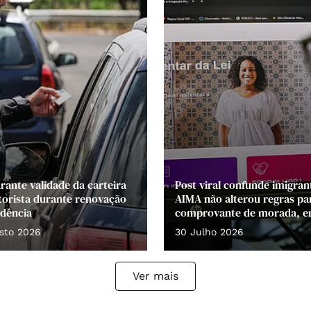
rante validade da carteira
Post viral confunde imigran
orista durante renovação
AIMA não alterou regras pa
idência
comprovante de morada, e
sto 2026
30 Julho 2026
Ver mais