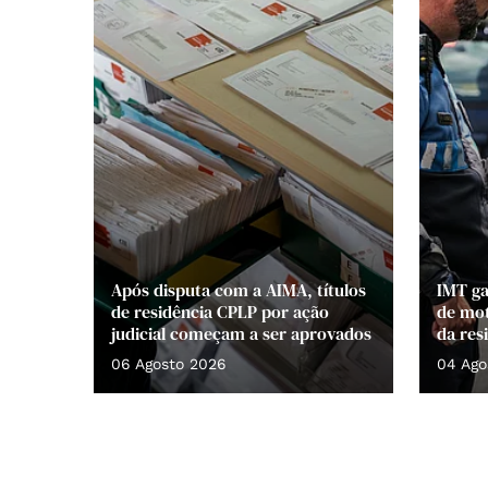
Após disputa com a AIMA, títulos
IMT ga
de residência CPLP por ação
de mot
judicial começam a ser aprovados
da res
06 Agosto 2026
04 Ago