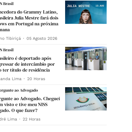
N Brasil
ncedora do Grammy Latino,
sileira Julia Mestre fará dois
ows em Portugal na próxima
mana
no Tibiriçá
05 Agosto 2026
N Brasil
asileiro é deportado após
gressar de intercâmbio por
 ter título de residência
anda Lima
20 Horas
ergunte ao Advogado
rgunte ao Advogado. Cheguei
m visto e tive meu NISS
gado. O que fazer?
dré Lima
22 Horas