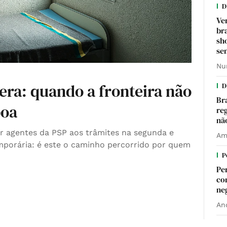
D
Ve
bra
sh
se
Nu
pera: quando a fronteira não
D
Br
boa
re
não
r agentes da PSP aos trâmites na segunda e
Am
mporária: é este o caminho percorrido por quem
P
Pe
co
ne
An