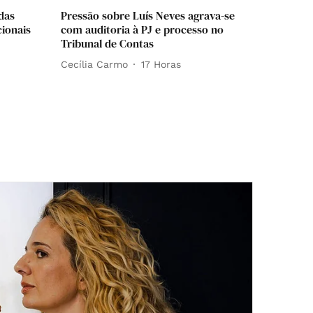
 das
Pressão sobre Luís Neves agrava-se
ionais
com auditoria à PJ e processo no
Tribunal de Contas
Cecília Carmo
17 Horas