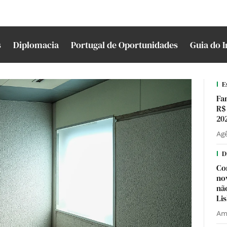
s
Diplomacia
Portugal de Oportunidades
Guia do 
E
Fa
R$
20
Agê
D
Co
no
nã
Li
Am