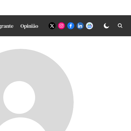
grante
Opinião