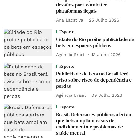
desafios para combater
plataformas ilegais
Ana Lacativa
25 Julho 2026
Esporte
Cidade do Rio proíbe publicidade de
bets em espaços públicos
Agência Brasil
13 Julho 2026
Esporte
Publicidade de bets no Brasil terá
aviso sobre risco de dependência e
perdas
Agência Brasil
09 Julho 2026
Esporte
Brasil. Defensores públicos alertam
que bets ampliam casos de
endividamento e problemas de
saúde mental