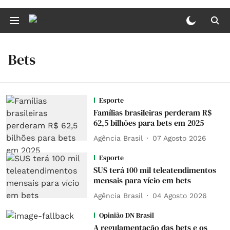
Bets
Esporte
Famílias brasileiras perderam R$
62,5 bilhões para bets em 2025
Agência Brasil
07 Agosto 2026
Esporte
SUS terá 100 mil teleatendimentos
mensais para vício em bets
Agência Brasil
04 Agosto 2026
Opinião DN Brasil
A regulamentação das bets e os