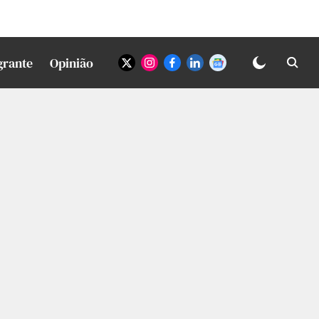
grante
Opinião