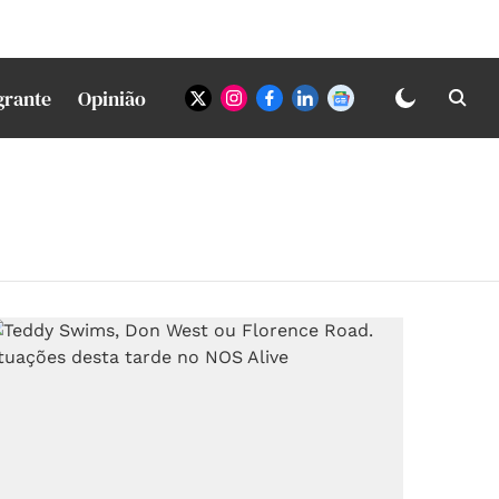
grante
Opinião