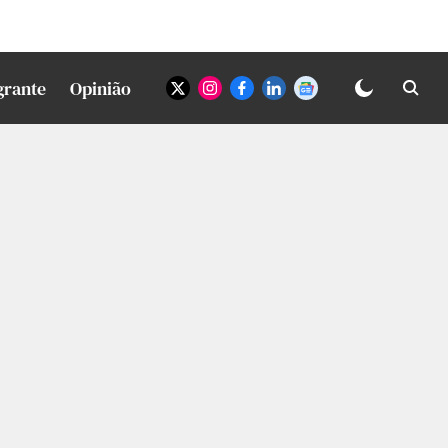
grante
Opinião