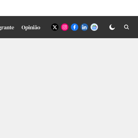
grante
Opinião