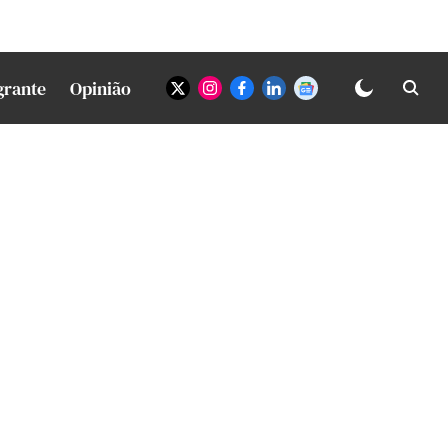
grante
Opinião