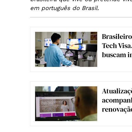
em português do Brasil.
Brasileir
Tech Visa
buscam in
Atualizaç
acompanh
renovação