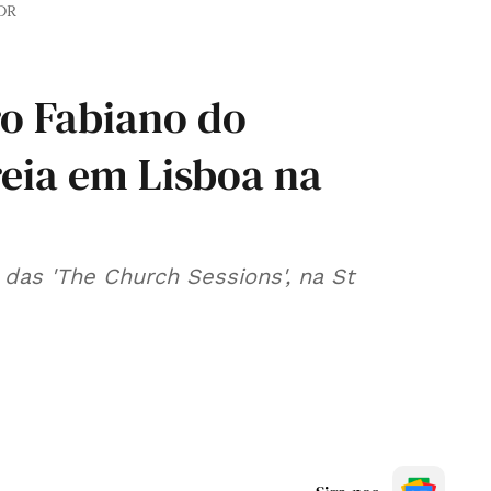
DR
iro Fabiano do
reia em Lisboa na
das 'The Church Sessions', na St