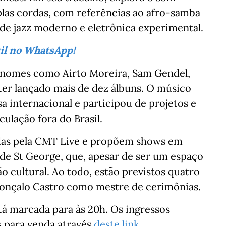
iplas cordas, com referências ao afro-samba
de jazz moderno e eletrônica experimental.
sil no WhatsApp!
m nomes como Airto Moreira, Sam Gendel,
 ter lançado mais de dez álbuns. O músico
internacional e participou de projetos e
ulação fora do Brasil.
das pela CMT Live e propõem shows em
a de St George, que, apesar de ser um espaço
 cultural. Ao todo, estão previstos quatro
Gonçalo Castro como mestre de cerimônias.
tá marcada para às 20h. Os ingressos
s para venda através
deste link.