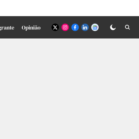
grante
Opinião