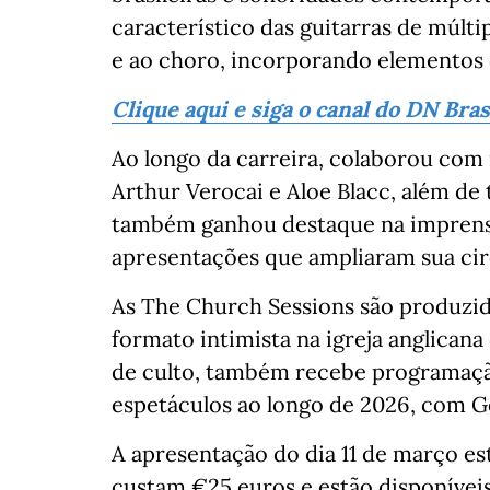
característico das guitarras de múlt
e ao choro, incorporando elementos 
Clique aqui e siga o canal do DN Bra
Ao longo da carreira, colaborou co
Arthur Verocai e Aloe Blacc, além de
também ganhou destaque na imprensa 
apresentações que ampliaram sua circ
As The Church Sessions são produzi
formato intimista na igreja anglican
de culto, também recebe programação
espetáculos ao longo de 2026, com 
A apresentação do dia 11 de março es
custam €25 euros e estão disponívei