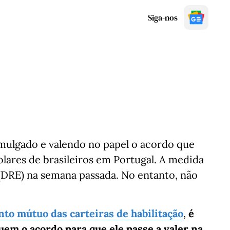
Siga-nos
omulgado e valendo no papel o acordo que
colares de brasileiros em Portugal. A medida
 (DRE) na semana passada. No entanto, não
to mútuo das carteiras de habilitação
,
é
quem o acordo para que ele passe a valer na