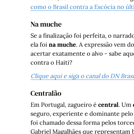
como o Brasil contra a Escócia no úl
Na muche
Se a finalização foi perfeita, o narr
ela foi
na muche
. A expressão vem d
acertar exatamente o alvo - sabe aq
contra o Haiti?
Clique aqui e siga o canal do DN Bra
Centralão
Em Portugal, zagueiro é
central
. Um
seguro, experiente e dominante pelo a
foi chamado dessa forma pelos torce
Gabriel Magalhães que representam 