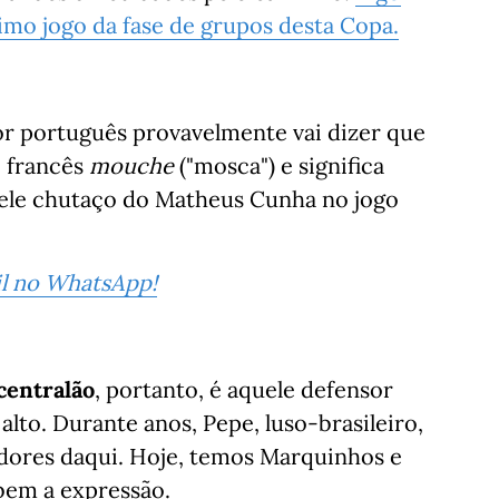
timo jogo da fase de grupos desta Copa.
ador português provavelmente vai dizer que
o francês
mouche
("mosca") e significa
uele chutaço do Matheus Cunha no jogo
sil no WhatsApp!
centralão
, portanto, é aquele defensor
lto. Durante anos, Pepe, luso-brasileiro,
dores daqui. Hoje, temos Marquinhos e
bem a expressão.