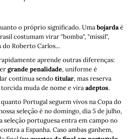
quanto o próprio significado. Uma
bojarda
é
asil costumam virar "bomba", "míssil",
 do Roberto Carlos...
rapidamente aprende outras diferenças:
ser
grande penalidade
, uniforme é
tular continua sendo
titular
, mas reserva
a torcida muda de nome e vira
adeptos
.
il quanto Portugal seguem vivos na Copa do
sa seleção é no domingo, dia 5 de julho,
Já a seleção portuguesa entra em campo no
s contra a Espanha. Caso ambas ganhem,
de final
(ou quartos de final em português