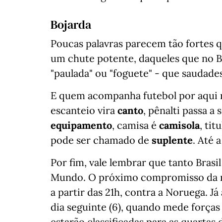
Bojarda
Poucas palavras parecem tão fortes 
um chute potente, daqueles que no Br
"paulada" ou "foguete" - que saudades
E quem acompanha futebol por aqui 
escanteio vira
canto
, pênalti passa a 
equipamento
, camisa é
camisola
, ti
pode ser chamado de
suplente
. Até 
Por fim, vale lembrar que tanto Bras
Mundo. O próximo compromisso da nos
a partir das 21h, contra a Noruega. 
dia seguinte (6), quando mede força
estarão classificadas para as quartas 