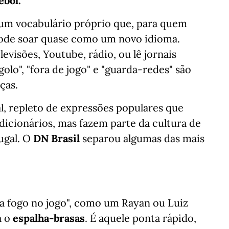
ebol.
m um vocabulário próprio que, para quem
pode soar quase como um novo idioma.
isões, Youtube, rádio, ou lê jornais
golo", "fora de jogo" e "guarda-redes" são
ças.
al, repleto de expressões populares que
icionários, mas fazem parte da cultura de
ugal. O
DN Brasil
separou algumas das mais
ota fogo no jogo", como um Rayan ou Luiz
á o
espalha-brasas
. É aquele ponta rápido,