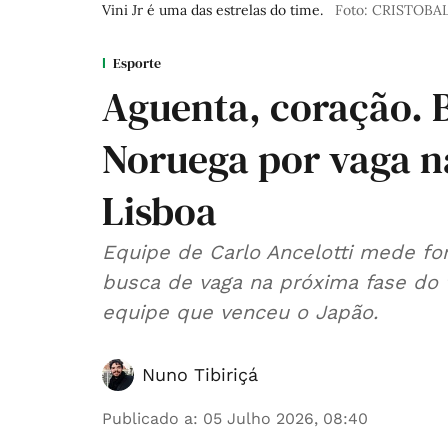
Vini Jr é uma das estrelas do time.
Foto: CRISTOB
Esporte
Aguenta, coração. B
Noruega por vaga na
Lisboa
Equipe de Carlo Ancelotti mede fo
busca de vaga na próxima fase do t
equipe que venceu o Japão.
Nuno Tibiriçá
Publicado a
:
05 Julho 2026, 08:40