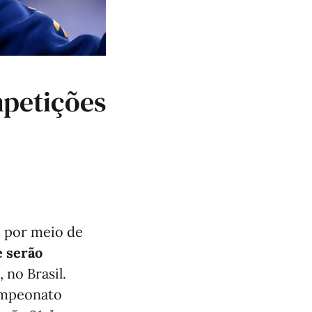
mpetições
, por meio de
e serão
, no Brasil.
Campeonato