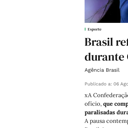
Esporte
Brasil r
durante
Agência Brasil
Publicado a
:
06 Ago
xA Confederação 
ofício,
que comp
paralisadas du
A pausa contemp