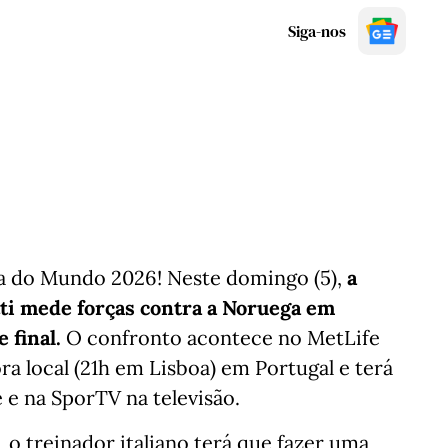
Siga-nos
pa do Mundo 2026! Neste domingo (5),
a
ti mede forças contra a Noruega em
e final.
O confronto acontece no MetLife
ra local (21h em Lisboa) em Portugal e terá
e na SporTV na televisão.
 o treinador italiano terá que fazer uma