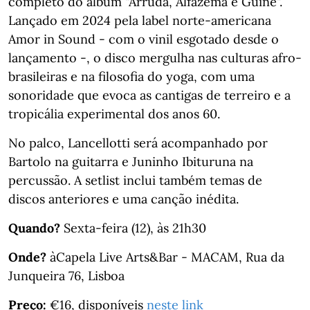
completo do álbum "Arruda, Alfazema e Guiné".
Lançado em 2024 pela label norte-americana
Amor in Sound - com o vinil esgotado desde o
lançamento -, o disco mergulha nas culturas afro-
brasileiras e na filosofia do yoga, com uma
sonoridade que evoca as cantigas de terreiro e a
tropicália experimental dos anos 60.
No palco, Lancellotti será acompanhado por
Bartolo na guitarra e Juninho Ibituruna na
percussão. A setlist inclui também temas de
discos anteriores e uma canção inédita.
Quando?
Sexta-feira (12), às 21h30
Onde?
àCapela Live Arts&Bar - MACAM, Rua da
Junqueira 76, Lisboa
Preço:
€16, disponíveis
neste link