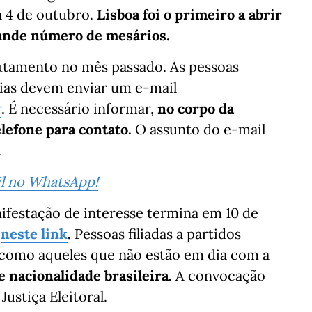
a 4 de outubro.
Lisboa foi o primeiro a abrir
rande número de mesários.
utamento no mês passado. As pessoas
ias devem enviar um e-mail
r
. É necessário informar,
no corpo da
efone para contato.
O assunto do e-mail
.
sil no WhatsApp!
ifestação de interesse termina em 10 de
a
neste link
.
Pessoas filiadas a partidos
 como aqueles que não estão em dia com a
e nacionalidade brasileira.
A convocação
Justiça Eleitoral.