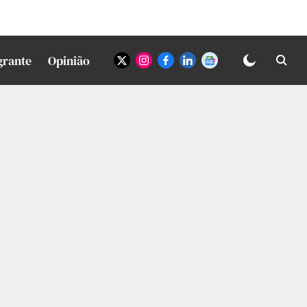
grante
Opinião