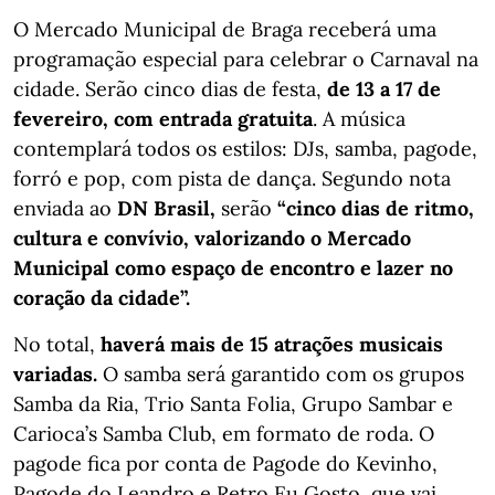
O Mercado Municipal de Braga receberá uma
programação especial para celebrar o Carnaval na
cidade. Serão cinco dias de festa,
de 13 a 17 de
fevereiro, com entrada gratuita
. A música
contemplará todos os estilos: DJs, samba, pagode,
forró e pop, com pista de dança. Segundo nota
enviada ao
DN Brasil,
serão
“cinco dias de ritmo,
cultura e convívio, valorizando o Mercado
Municipal como espaço de encontro e lazer no
coração da cidade”.
No total,
haverá mais de 15 atrações musicais
variadas.
O samba será garantido com os grupos
Samba da Ria, Trio Santa Folia, Grupo Sambar e
Carioca’s Samba Club, em formato de roda. O
pagode fica por conta de Pagode do Kevinho,
Pagode do Leandro e Retro Eu Gosto, que vai