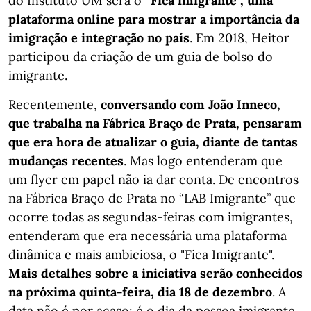
do Instituto UM será o
“Fica imigrante”, uma
plataforma online para mostrar a importância da
imigração e integração no país
. Em 2018, Heitor
participou da criação de um guia de bolso do
imigrante.
Recentemente,
conversando com João Inneco,
que trabalha na Fábrica Braço de Prata, pensaram
que era hora de atualizar o guia, diante de tantas
mudanças recentes
. Mas logo entenderam que
um flyer em papel não ia dar conta. De encontros
na Fábrica Braço de Prata no “LAB Imigrante” que
ocorre todas as segundas-feiras com imigrantes,
entenderam que era necessária uma plataforma
dinâmica e mais ambiciosa, o "Fica Imigrante".
Mais detalhes sobre a iniciativa serão conhecidos
na próxima quinta-feira, dia 18 de dezembro
. A
data não é por acaso: é o dia da pessoa imigrante.