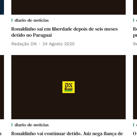
diario-de-noticias
Ronaldinho sai em liberdade depois de seis meses
R
detido no Paraguai
p
Redação DN
24 Agosto 2020
R
diario-de-noticias
m
Ronaldinho vai continuar detido. Juiz nega fiança de
O