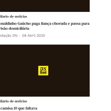
diario-de-noticias
onaldinho Gaúcho paga fiança choruda e passa para
risão domiciliária
edação DN
08 Abril 2020
diario-de-noticias
 camisa 10 que faltava