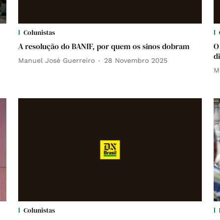
Colunistas
A resolução do BANIF, por quem os sinos dobram
O
d
Manuel José Guerreiro
28 Novembro 2025
M
Colunistas