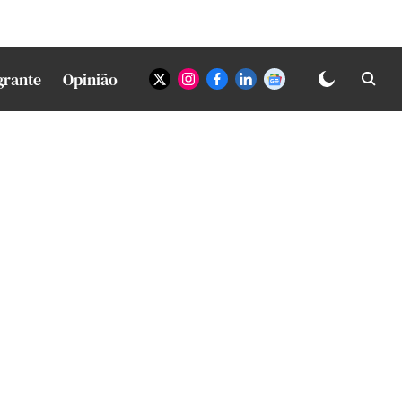
grante
Opinião