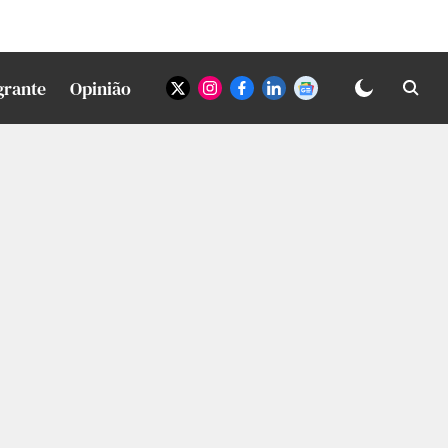
grante
Opinião