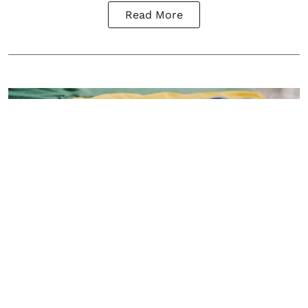
Read More
Economia
Brasil quer emitir dívida em yuan