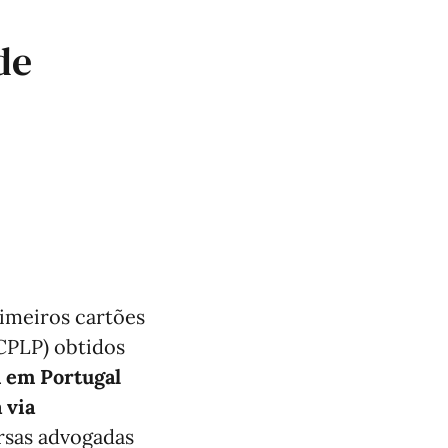
de
imeiros cartões
CPLP) obtidos
m em Portugal
 via
ersas advogadas