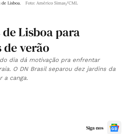
s de Lisboa.
Foto: Américo Simas/CML
 de Lisboa para
s de verão
odo dia dá motivação pra enfrentar
raia. O DN Brasil separou dez jardins da
 a canga.
Siga-nos