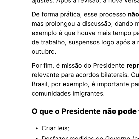
ajustes. Após a revisão, a nova vers
De forma prática, esse processo
não
mas prolongou a discussão, dando m
exemplo é que houve mais tempo par
de trabalho, suspensos logo após a n
outubro.
Por fim, é missão do Presidente
rep
relevante para acordos bilaterais. O
Brasil, por exemplo, é importante pa
comunidades imigrantes.
O que o Presidente
não pode 
Criar leis;
Desfazer medidas do Governo (c