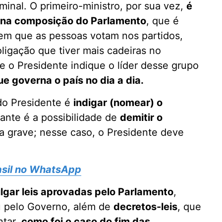
inal. O primeiro-ministro, por sua vez,
é
e na composição do Parlamento
, que é
 (em que as pessoas votam nos partidos,
ligação que tiver mais cadeiras no
 o Presidente indique o líder desse grupo
ue governa o país no dia a dia.
do Presidente é
indigar (nomear) o
vante é a possibilidade de
demitir o
ica grave; nesse caso, o Presidente deve
rasil no WhatsApp
lgar leis aprovadas pelo Parlamento
,
ou pelo Governo, além de
decretos-leis
, que
ntar,
como foi o caso do fim das