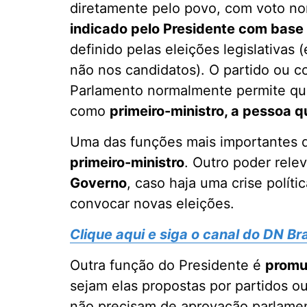
diretamente pelo povo, com voto nom
indicado pelo Presidente com bas
definido pelas eleições legislativas
não nos candidatos). O partido ou co
Parlamento normalmente permite que
como
primeiro-ministro, a pessoa q
Uma das funções mais importantes 
primeiro-ministro
. Outro poder rele
Governo
, caso haja uma crise polít
convocar novas eleições.
Clique aqui e siga o canal do DN B
Outra função do Presidente é
promu
sejam elas propostas por partidos 
não precisam de aprovação parlame