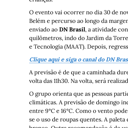
O evento vai ocorrer no dia 30 de n
Belém e percurso ao longo da marge
enviado ao
DN Brasil
, a atividade co
quilômetros, indo do Jardim da Torre
e Tecnologia (MAAT). Depois, regres
Clique aqui e siga o canal do DN Bra
A previsão é de que a caminhada du
volta das 11h30. Na volta, será real
O grupo orienta que as pessoas parti
climáticas. A previsão de domingo i
entre 9°C e 16°C. Como o vento pode
se o uso de roupas quentes. A paleta 
branco. Outra recomendação é de usa