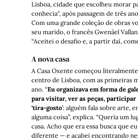
Lisboa, cidade que escolheu morar p
conhecia", após passagem de três anos
Com uma grande coleção de obras vol
seu marido, o francês Gwenäel Vallant
“Aceitei o desafio e, a partir daí, c
A nova casa
A Casa Oxente começou literalmente
centro de Lisboa, com as primeiras 
ano. “
Eu organizava em forma de gal
para visitar, ver as peças, participa
‘tira-gosto
’: alguém fala sobre arte,
alguma coisa”, explica. “Queria um l
casa. Acho que era essa busca que eu 
diferente — e acabei encontrando ness