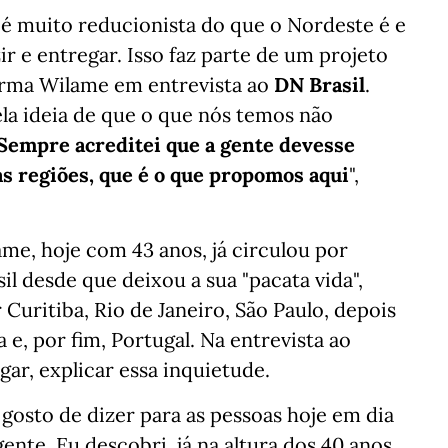
 é muito reducionista do que o Nordeste é e
r e entregar. Isso faz parte de um projeto
irma Wilame em entrevista ao
DN Brasil
.
la ideia de que o que nós temos não
Sempre acreditei que a gente devesse
as regiões, que é o que propomos aqui
",
me, hoje com 43 anos, já circulou por
il desde que deixou a sua "pacata vida",
Curitiba, Rio de Janeiro, São Paulo, depois
 e, por fim, Portugal. Na entrevista ao
gar, explicar essa inquietude.
 gosto de dizer para as pessoas hoje em dia
nte. Eu descobri, já na altura dos 40 anos,