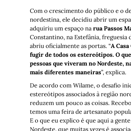
Com o crescimento do público e o des
nordestina, ele decidiu abrir um esp
adquiriu um espaço na
rua Passos M
Constantino, na Estefânia, freguesia
abriu oficialmente as portas. “
A Casa
fugir de todos os estereótipos. O qu
pessoas que viveram no Nordeste, n
mais diferentes maneiras
”, explica.
De acordo com Wilame, o desafio inic
estereótipos associados à região no
reduzem um pouco as coisas. Recebo
temos uma feira de artesanato popula
E o que eu explico é que aqui a gent
Nordeste, que muitas vezes é associa