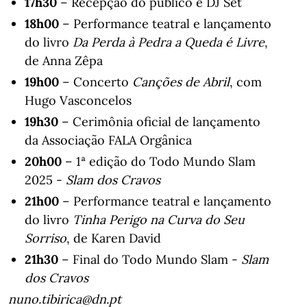
17h30
– Recepção do público e DJ Set
18h00
– Performance teatral e lançamento
do livro
Da Perda à Pedra a Queda é Livre
,
de Anna Zêpa
19h00
– Concerto
Canções de Abril
, com
Hugo Vasconcelos
19h30
– Cerimônia oficial de lançamento
da Associação FALA Orgânica
20h00
– 1ª edição do Todo Mundo Slam
2025 -
Slam dos Cravos
21h00
– Performance teatral e lançamento
do livro
Tinha Perigo na Curva do Seu
Sorriso
, de Karen David
21h30
– Final do Todo Mundo Slam -
Slam
dos Cravos
nuno.tibirica@dn.pt