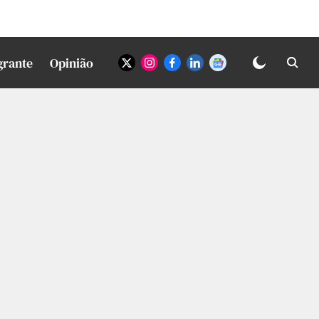
grante
Opinião