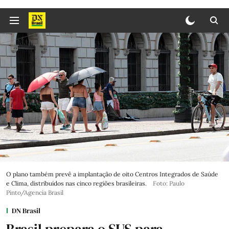
O plano também prevê a implantação de oito Centros Integrados de Saúde
e Clima, distribuídos nas cinco regiões brasileiras.
Foto: Paulo
Pinto/Agencia Brasil
DN Brasil