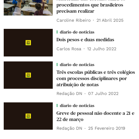
procedimentos que brasileiros
precisam realizar
Caroline Ribeiro
21 Abril 2025
diario-de-noticias
Dois pesos e duas medidas
Carlos Rosa
12 Julho 2022
diario-de-noticias
Três escolas públicas e três colégios
com processos disciplinares por
atribuição de notas
Redação DN
07 Julho 2022
diario-de-noticias
Greve de pessoal não docente a 21 e
22 de março
Redação DN
25 Fevereiro 2019