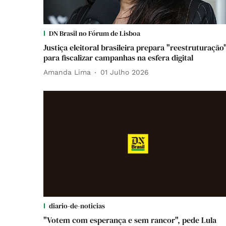
DN Brasil no Fórum de Lisboa
Justiça eleitoral brasileira prepara "reestruturação
para fiscalizar campanhas na esfera digital
Amanda Lima
01 Julho 2026
diario-de-noticias
"Votem com esperança e sem rancor", pede Lula