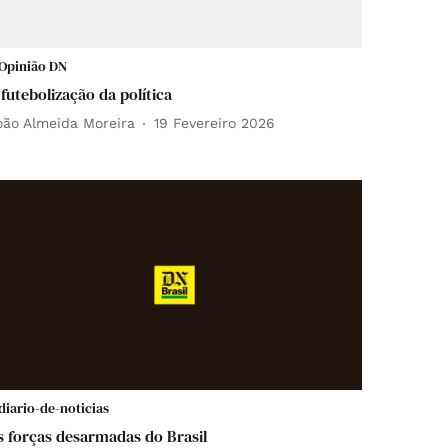
Opinião DN
 futebolização da política
oão Almeida Moreira
19 Fevereiro 2026
diario-de-noticias
s forças desarmadas do Brasil