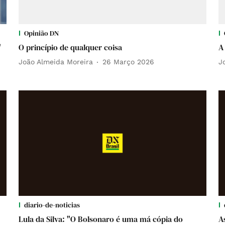
Opinião DN
"
O princípio de qualquer coisa
A
João Almeida Moreira
26 Março 2026
J
diario-de-noticias
Lula da Silva: "O Bolsonaro é uma má cópia do
A