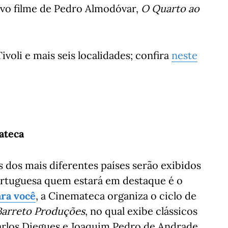
novo filme de Pedro Almodóvar,
O Quarto ao
oli e mais seis localidades; confira
neste
ateca
s dos mais diferentes países serão exibidos
ortuguesa quem estará em destaque é o
ara você
, a Cinemateca organiza o ciclo de
. Barreto Produções
, no qual exibe clássicos
rlos Diegues e Joaquim Pedro de Andrade.