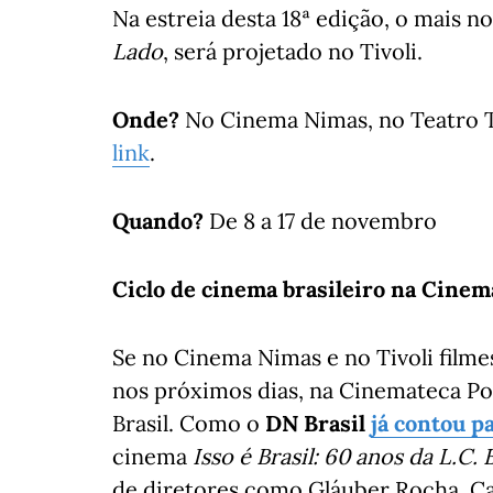
Na estreia desta 18ª edição, o mais 
Lado
, será projetado no Tivoli.
Onde?
No Cinema Nimas, no Teatro Tiv
link
.
Quando?
De 8 a 17 de novembro
Ciclo de cinema brasileiro na Cinem
Se no Cinema Nimas e no Tivoli filme
nos próximos dias, na Cinemateca P
Brasil. Como o
DN Brasil
já contou p
cinema
Isso é Brasil: 60 anos da L.C
de diretores como Gláuber Rocha, Ca