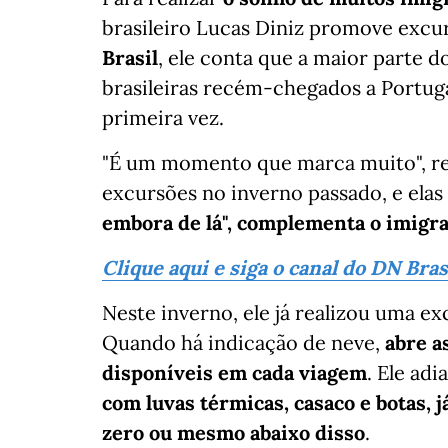
brasileiro Lucas Diniz promove excu
Brasil
, ele conta que a maior parte d
brasileiras recém-chegados a Portuga
primeira vez.
"É um momento que marca muito", rela
excursões no inverno passado, e ela
embora de lá", complementa o imigra
Clique aqui e siga o canal do DN Bra
Neste inverno, ele já realizou uma ex
Quando há indicação de neve,
abre a
disponíveis em cada viagem
. Ele adi
com luvas térmicas, casaco e botas, 
zero ou mesmo abaixo disso
.