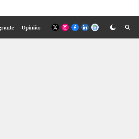
grante
Opinião