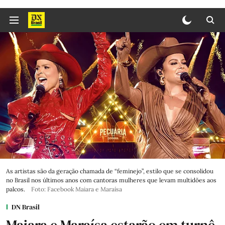
As artistas são da geração chamada de “feminejo”, estilo que se consolidou
no Brasil nos últimos anos com cantoras mulheres que levam multidões aos
palcos.
Foto: Facebook Maiara e Maraísa
DN Brasil