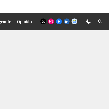
grante
Opinião