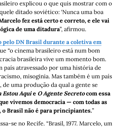
rasileiro explicou o que quis mostrar com o
 aquele ditado soviético: ‘Nunca uma boa
arcelo fez está certo e correto, e ele vai
lógica de uma ditadura
”, afirmou.
pelo DN Brasil durante a coletiva em
que “o cinema brasileiro está num bom
racia brasileira vive um momento bom.
um país atravessado por uma história de
, racismo, misoginia. Mas também é um país
e, de uma produção da qual a gente se
 Estou Aqui
e
O Agente Secreto
com essa
orque vivemos democracia — com todas as
o Brasil não é para principiantes.
”
sa-se no Recife. “Brasil, 1977. Marcelo, um