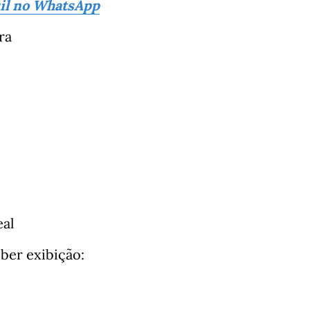
sil no WhatsApp
ra
al
ber exibição: