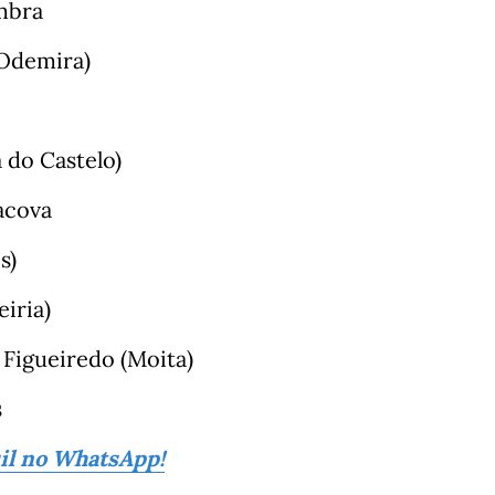
imbra
(Odemira)
 do Castelo)
acova
s)
eiria)
 Figueiredo (Moita)
s
sil no WhatsApp!