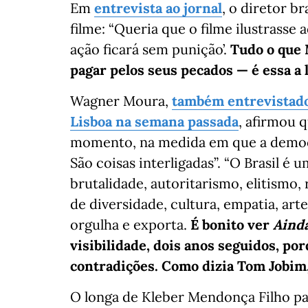
Em
entrevista ao jornal
, o diretor b
filme: “Queria que o filme ilustrasse
ação ficará sem punição’.
Tudo o que M
pagar pelos seus pecados — é essa a 
Wagner Moura,
também entrevistado 
Lisboa na semana passada
, afirmou 
momento, na medida em que a democ
São coisas interligadas”. “O Brasil é 
brutalidade, autoritarismo, elitismo
de diversidade, cultura, empatia, art
orgulha e exporta.
É bonito ver
Ainda
visibilidade, dois anos seguidos, p
contradições. Como dizia Tom Jobim, 
O longa de Kleber Mendonça Filho pas