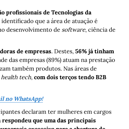
ão profissionais de Tecnologias da
 identificado que a área de atuação é
omo desenvolvimento de
software
, ciência de
adoras de empresas
. Destes,
56% já tinham
ade das empresas (89%) atuam na prestação
izam também produtos. Nas áreas de
e
health tech
,
com dois terços tendo B2B
sil no WhatsApp!
cipantes declaram ter mulheres em cargos
a respondeu que uma das principais
burocracia excessiva para a abertura de