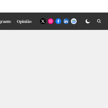
grante
Opinião