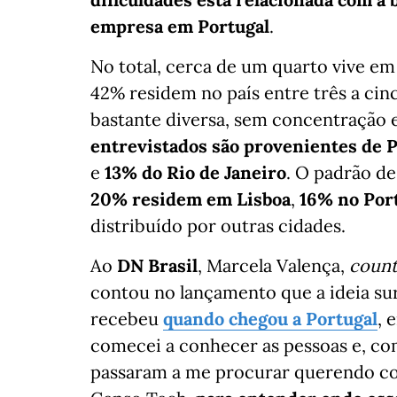
empresa em Portugal
.
No total, cerca de um quarto vive em
42% residem no país entre três a cinc
bastante diversa, sem concentração 
entrevistados são provenientes de
e
13% do Rio de Janeiro
. O padrão d
20% residem em Lisboa
,
16% no Por
distribuído por outras cidades.
Ao
DN Brasil
, Marcela Valença,
count
contou no lançamento que a ideia sur
recebeu
quando chegou a Portugal
, 
comecei a conhecer as pessoas e, co
passaram a me procurar querendo conve