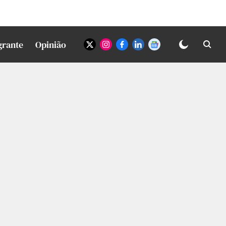
grante
Opinião