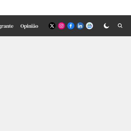
grante
Opinião