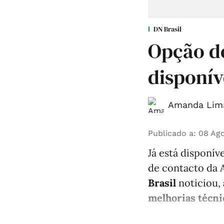
DN Brasil
Opção de
disponí
Amanda Lim
Publicado a
:
08 Ago
Já está disponí
de contacto da 
Brasil
noticiou,
melhorias técni