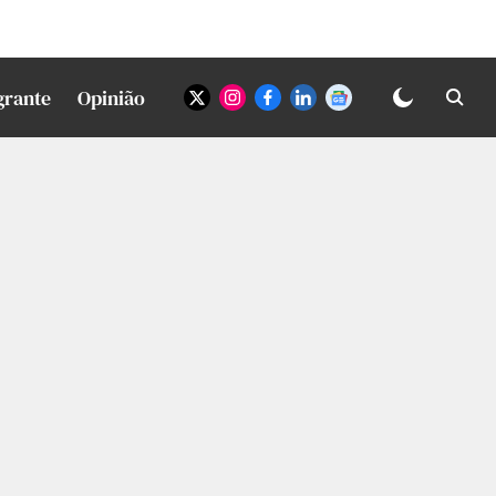
grante
Opinião