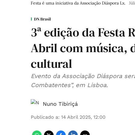
Festa é uma iniciativa da Associação Diáspora Lx.
Júl
DN Brasil
3ª edição da Festa R
Abril com música, d
cultural
Evento da Associação Diáspora ser
Combatentes”, em Lisboa.
Nuno Tibiriçá
Publicado a
:
14 Abril 2025, 12:00