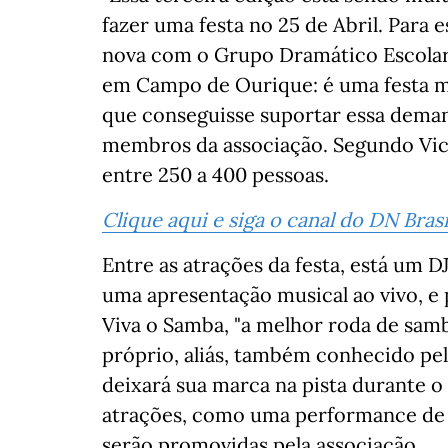
fazer uma festa no 25 de Abril. Para
nova com o Grupo Dramático Escolar
em Campo de Ourique: é uma festa m
que conseguisse suportar essa demand
membros da associação. Segundo Victo
entre 250 a 400 pessoas.
Clique aqui e siga o canal do DN Bra
Entre as atrações da festa, está um 
uma apresentação musical ao vivo, e
Viva o Samba, "a melhor roda de samb
próprio, aliás, também conhecido pe
deixará sua marca na pista durante o 
atrações, como uma performance de p
serão promovidas pela associação.